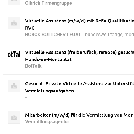
Olbrich Firmengruppe
Virtuelle Assistenz (m/w/d) mit ReFa-Qualifikatio
RVG
BORCK BÖTTCHER LEGAL
bundesweit tätige, mod
Virtuelle Assistenz (freiberuflich, remote) gesuc
Hands-on-Mentalität
BotTalk
Gesucht: Private Virtuelle Assistenz zur Unterstü
Vermietungsaufgaben
-
Mitarbeiter (m/w/d) für die Vermittlung von Mon
Vermittlungsagentur