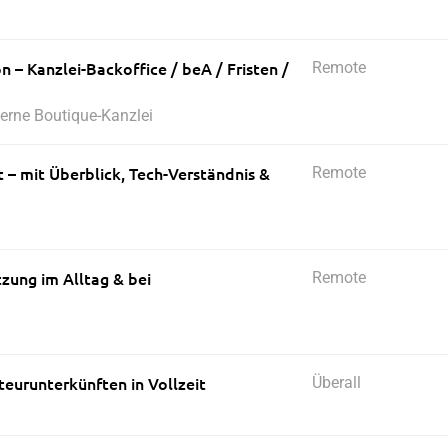
n – Kanzlei-Backoffice / beA / Fristen /
Remote
erne Boutique-Kanzlei
ht – mit Überblick, Tech-Verständnis &
Remote
tzung im Alltag & bei
Remote
teurunterkünften in Vollzeit
Überall