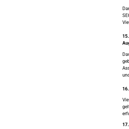
Dam
SEO
Vie
15.
Au
Dau
geb
Ass
und
16.
Vie
gel
erf
17.