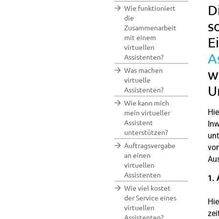
D
Wie funktioniert
die
s
Zusammenarbeit
mit einem
E
virtuellen
A
Assistenten?
Was machen
w
virtuelle
U
Assistenten?
Wie kann mich
Hie
mein virtueller
Assistent
Inw
unterstützen?
unt
Auftragsvergabe
vom
an einen
Aus
virtuellen
Assistenten
1. 
Wie viel kostet
der Service eines
Hie
virtuellen
zei
Assistenten?