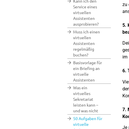
Kann ich den
zu 
Service eines
ans
virtuellen
Assistenten
ausprobieren?
5.
Muss ich einen
be
virtuellen
Dei
Assistenten
regelmäßig
ges
buchen?
im 
Basisvorlage für
ein Briefing an
6. 
virtuelle
Assistenten
Vie
Was ein
dem
virtuelles
Kor
Sekretariat
leisten kann –
7. 
und was nicht
Koo
50 Aufgaben für
virtuelle
Je 