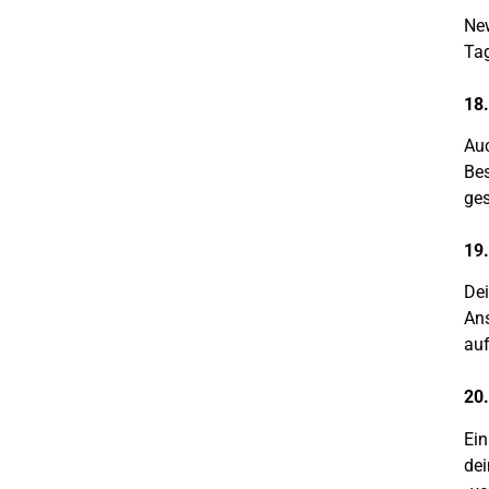
New
Tag
18.
Auc
Bes
ges
19.
Dei
Ans
auf
20.
Ein
dei