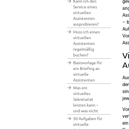
Kann ich den
gew
Service eines
ang
virtuellen
Ass
Assistenten
– b
ausprobieren?
Auf
Muss ich einen
Vor
virtuellen
Ass
Assistenten
regelmäßig
V
buchen?
Basisvorlage für
A
ein Briefing an
virtuelle
Auc
Assistenten
den
Was ein
sin
virtuelles
jew
Sekretariat
leisten kann –
Vor
und was nicht
ver
50 Aufgaben für
ein
virtuelle