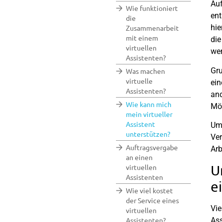
Auf
Wie funktioniert
ent
die
hie
Zusammenarbeit
mit einem
die
virtuellen
we
Assistenten?
Gru
Was machen
virtuelle
ein
Assistenten?
and
Wie kann mich
Mög
mein virtueller
Assistent
Ums
unterstützen?
Ver
Auftragsvergabe
Arb
an einen
U
virtuellen
Assistenten
e
Wie viel kostet
der Service eines
Vie
virtuellen
Assistenten?
Ass