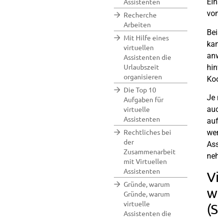
Assistenten
Ein
von
Recherche
Arbeiten
Bei
Mit Hilfe eines
kan
virtuellen
anw
Assistenten die
Urlaubszeit
hin
organisieren
Koo
Die Top 10
Je 
Aufgaben für
virtuelle
auc
Assistenten
auf
Rechtliches bei
wer
der
Ass
Zusammenarbeit
ne
mit Virtuellen
Assistenten
V
Gründe, warum
w
Gründe, warum
virtuelle
(
Assistenten die