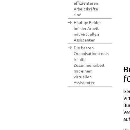
effizienteren
Arbeitskräfte
sind
Häufige Fehler
bei der Arbeit
mit virtuellen
Assistenten
Die besten
Organisationstools
für die
Zusammenarbeit
B
mit einem
virtuellen
f
Assistenten
Ger
Vir
Bür
Ver
auf