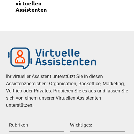
G
virtuellen
h
e
Assistenten
e
s
u
c
t
h
z
ä
u
f
t
t
a
s
g
u
e
m
Ihr virtueller Assistent unterstützt Sie in diesen
n
f
Assistenzbereichen: Organisation, Backoffice, Marketing,
a
e
Vertrieb oder Privates. Probieren Sie es aus und lassen Sie
h
l
sich von einem unserer Virtuellen Assistenten
e
d
unterstützen.
z
.
u
u
Rubriken
Wichtiges:
n