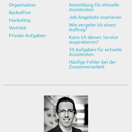
e
Organisation
Anmeldung für virtuelle
n
Assistenten
Backoffice
d
Job-Angebote inserieren
Marketing
l
Wie vergebe ich einen
Vertrieb
Auftrag?
i
Private Aufgaben
Kann ich diesen Service
c
ausprobieren?
h
50 Aufgaben für virtuelle
v
Assistenten
i
Häufige Fehler bei der
e
Zusammenarbeit
l
e